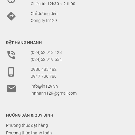
Chiều từ: 12h30 ÷ 21h00

Chỉ đường đến
Công ty In129
ĐẶT HÀNG NHANH

(024)62 913 123
(024)62 919 554

0986.485.482
0947.736.786

info@in129.vn
innhanh129@gmail.com
HƯỚNG DẪN & QUY ĐỊNH
Phương thức đặt hàng
Phương thức thanh toán