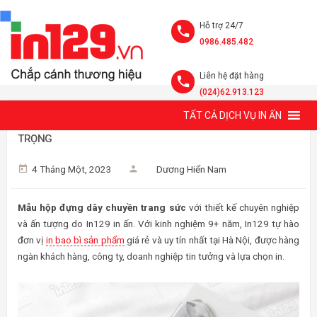
Hỗ trợ 24/7
0986.485.482
Liên hệ đặt hàng
(024)62.913.123
TẤT CẢ DỊCH VỤ IN ẤN
MẪU HỘP ĐỰNG DÂY CHUYỀN TRANG SỨC ĐẸP VÀ SANG
TRỌNG
4 Tháng Một, 2023
Dương Hiển Nam
Mẫu hộp đựng dây chuyền trang sức
với thiết kế chuyên nghiệp
và ấn tượng do In129 in ấn. Với kinh nghiệm 9+ năm, In129 tự hào
đơn vị
in bao bì sản phẩm
giá rẻ và uy tín nhất tại Hà Nội, được hàng
ngàn khách hàng, công ty, doanh nghiệp tin tưởng và lựa chọn in.