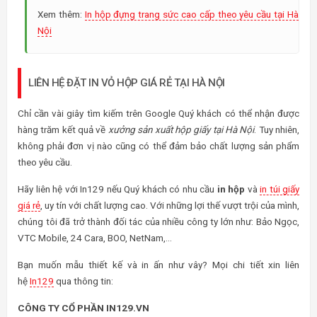
Xem thêm:
In hộp đựng trang sức cao cấp theo yêu cầu tại Hà
Nội
LIÊN HỆ ĐẶT IN VỎ HỘP GIÁ RẺ TẠI HÀ NỘI
Chỉ cần vài giây tìm kiếm trên Google Quý khách có thể nhận được
hàng trăm kết quả về
xưởng sản xuất hộp giấy
tại Hà Nội
. Tuy nhiên,
không phải đơn vị nào cũng có thể đảm bảo chất lượng sản phẩm
theo yêu cầu.
Hãy liên hệ với In129 nếu Quý khách có nhu cầu
in hộp
và
in túi giấy
giá rẻ
, uy tín với chất lượng cao. Với những lợi thế vượt trội của mình,
chúng tôi đã trở thành đối tác của nhiều công ty lớn như: Bảo Ngọc,
VTC Mobile, 24 Cara, BOO, NetNam,…
Bạn muốn mẫu thiết kế và in ấn như vây? Mọi chi tiết xin liên
hệ
In129
qua thông tin:
CÔNG TY CỔ PHẦN IN129.VN