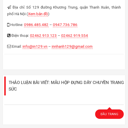
Địa chỉ: Số 129 đường Khương Trung, quận Thanh Xuân, thành
phố Hà Nội (
Xem bản đồ
)
Hotline:
0986.485.482
–
0947.736.786
Điện thoại:
02462.913.123
–
02462.919.554
Email:
info@in129.vn
–
innhanh129@gmail.com
THẢO LUẬN BÀI VIẾT: MẪU HỘP ĐỰNG DÂY CHUYỀN TRANG
SỨC
ĐẦU TRANG