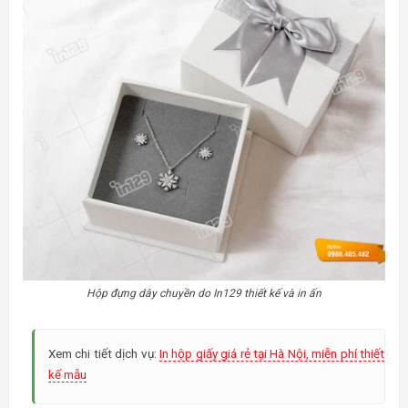
Hộp đựng dây chuyền do In129 thiết kế và in ấn
Xem chi tiết dịch vụ:
In hộp giấy giá rẻ tại Hà Nội, miễn phí thiết
kế mẫu