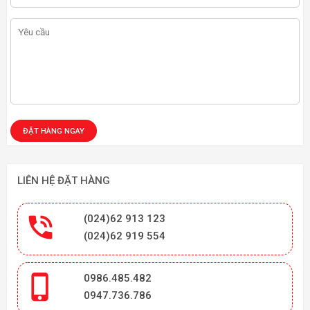
LIÊN HỆ ĐẶT HÀNG

(024)62 913 123
(024)62 919 554

0986.485.482
0947.736.786