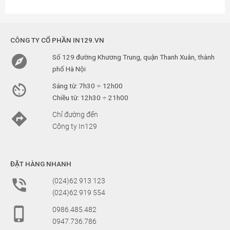
CÔNG TY CỔ PHẦN IN129.VN

Số 129 đường Khương Trung, quận Thanh Xuân, thành
phố Hà Nội

Sáng từ: 7h30 ÷ 12h00
Chiều từ: 12h30 ÷ 21h00

Chỉ đường đến
Công ty In129
ĐẶT HÀNG NHANH

(024)62 913 123
(024)62 919 554

0986.485.482
0947.736.786