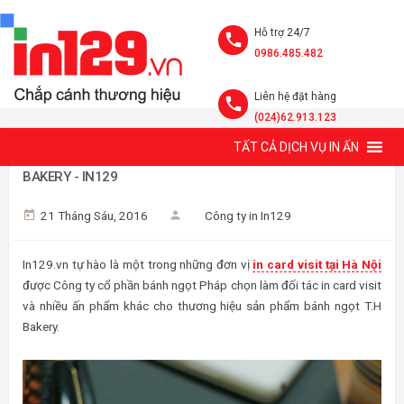
Hỗ trợ 24/7
0986.485.482
Liên hệ đặt hàng
(024)62.913.123
TẤT CẢ DỊCH VỤ IN ẤN
IN CARD VISIT CÔNG TY CỔ PHẦN BÁNH NGỌT PHÁP T.H
BAKERY - IN129
21 Tháng Sáu, 2016
Công ty in In129
In129.vn tự hào là một trong những đơn vị
in card visit tại Hà Nội
được Công ty cổ phần bánh ngọt Pháp chọn làm đối tác in card visit
và nhiều ấn phẩm khác cho thương hiệu sản phẩm bánh ngọt T.H
Bakery.