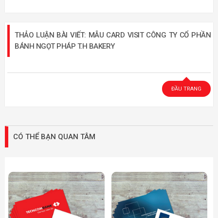
THẢO LUẬN BÀI VIẾT: MẪU CARD VISIT CÔNG TY CỔ PHẦN
BÁNH NGỌT PHÁP T.H BAKERY
ĐẦU TRANG
CÓ THỂ BẠN QUAN TÂM