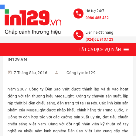
Hỗ trợ 24/7
0986.485.482
Liên hệ đặt hàng
(024)62.913.123
TẤT CẢ DỊCH VỤ IN ẤN
IN TEM BẢO HÀNH THIẾT BỊ ĐÈN CHIẾU SÁNG MEGALIGHT -
IN129.VN
7 Tháng Sáu, 2016
Công ty in In129
Năm 2007 Công ty Đèn Sao Việt được thành lập và đi vào hoạt
động với tên thương hiệu MegaLight. Công ty chuyên sản suất, lắp
ráp thiết bị, đèn chiếu sáng, đèn trang trí tại Hà Nội. Các linh kiện sản
phẩm của MegaLight được nhập khẩu chính hãng từ Trung Quốc, Ý.
Công ty còn hợp tác với các xưởng sản xuất uy tín, đạt tiêu chuẩn
chiếu sáng Việt Nam. Cùng với đội ngũ nhân viên kỹ thuật có tay
nghề và nhiều năm kinh nghiệm Đèn Sao Việt luôn cung cấp cho