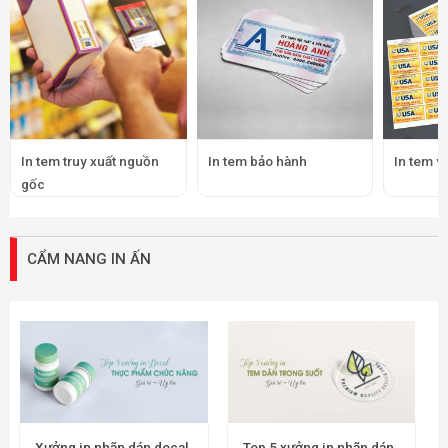
In tem truy xuất nguồn
In tem bảo hành
In tem v
gốc
CẨM NANG IN ẤN
Xưởng in nhãn dán decal
Top 5 xưởng in nhãn dán