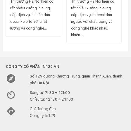
Thị trường Hà Nội hiện có
Thị trường Hà Nội hiện có
rất nhiều xưởng in cung
rất nhiều xưởng in cung
cấp dịch vụ in nhãn dán
cấp dịch vụ in decal dán
decal xe ô tô với chất
ngược với chất lượng và
lượng và công nghệ...
công nghệ khác nhau,
khiến...
CÔNG TY CỔ PHẦN IN129.VN

Số 129 đường Khương Trung, quận Thanh Xuân, thành
phố Hà Nội

Sáng từ: 7h30 ÷ 12h00
Chiều từ: 12h30 ÷ 21h00

Chỉ đường đến
Công ty In129