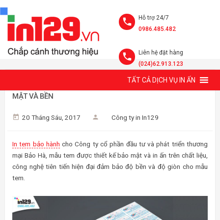
Hỗ trợ 24/7
0986.485.482
Liên hệ đặt hàng
(024)62.913.123
TẤT CẢ DỊCH VỤ IN ẤN
MẪU TEM BẢO HÀNH CÔNG TY CỔ PHẦN BẢO HÀ ĐẸP, BẢO
MẬT VÀ BỀN
20 Tháng Sáu, 2017
Công ty in In129
In tem bảo hành
cho Công ty cổ phần đầu tư và phát triển thương
mại Bảo Hà, mẫu tem được thiết kế bảo mật và in ấn trên chất liệu,
công nghệ tiên tiến hiện đại đảm bảo độ bền và độ giòn cho mẫu
tem.