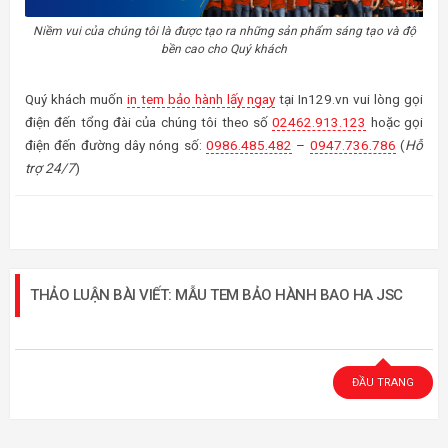
Niềm vui của chúng tôi là được tạo ra những sản phẩm sáng tạo và độ
bền cao cho Quý khách
Quý khách muốn
in tem bảo hành lấy ngay
tại In129.vn vui lòng gọi
điện đến tổng đài của chúng tôi theo số
02462.913.123
hoặc gọi
điện đến đường dây nóng số:
0986.485.482
–
0947.736.786
(
Hỗ
trợ 24/7
)
THẢO LUẬN BÀI VIẾT: MẪU TEM BẢO HÀNH BAO HA JSC
ĐẦU TRANG