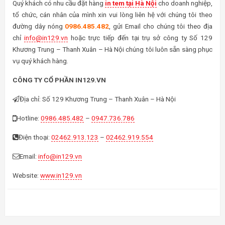
Quý khách có nhu cầu đặt hàng
in tem tại Hà Nội
cho doanh nghiệp,
tổ chức, cán nhân của mình xin vui lòng liên hệ với chúng tôi theo
đường dây nóng
0986.485.482
, gửi Email cho chúng tôi theo địa
chỉ
info@in129.vn
hoặc trực tiếp đến tại trụ sở công ty Số 129
Khương Trung – Thanh Xuân – Hà Nội chúng tôi luôn sẵn sàng phục
vụ quý khách hàng.
CÔNG TY CỔ PHẦN IN129.VN
Địa chỉ: Số 129 Khương Trung – Thanh Xuân – Hà Nội
Hotline:
0986.485.482
–
0947.736.786
Điện thoại:
02462.913.123
–
02462.919.554
Email:
info@in129.vn
Website:
www.in129.vn