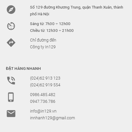

Số 129 đường Khương Trung, quận Thanh Xuân, thành
phố Hà Nội

Sáng từ: 7h30 ÷ 12h00
Chiều từ: 12h30 ÷ 21h00

Chỉ đường đến
Công ty In129
ĐẶT HÀNG NHANH

(024)62 913 123
(024)62 919 554

0986.485.482
0947.736.786

info@in129.vn
innhanh129@gmail.com