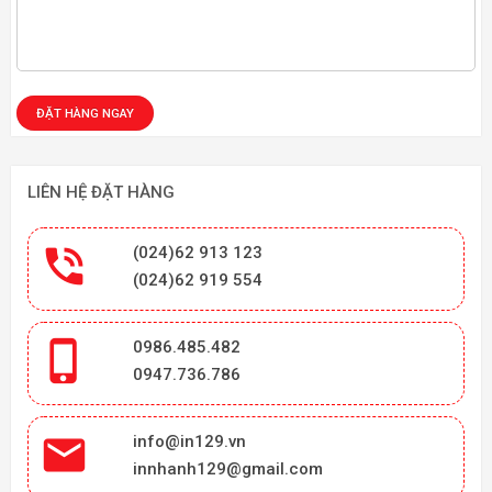
LIÊN HỆ ĐẶT HÀNG

(024)62 913 123
(024)62 919 554

0986.485.482
0947.736.786

info@in129.vn
innhanh129@gmail.com