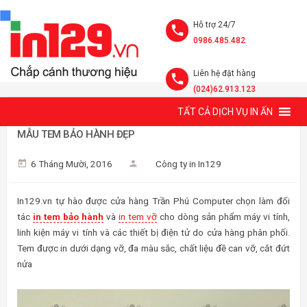
Hỗ trợ 24/7
0986.485.482
Liên hệ đặt hàng
(024)62.913.123
TẤT CẢ DỊCH VỤ IN ẤN
IN TEM BẢO HÀNH CỬA HÀNG TRẦN PHÚ COMPUTER -
MẪU TEM BẢO HÀNH ĐẸP
6 Tháng Mười, 2016
Công ty in In129
In129.vn tự hào được cửa hàng Trần Phú Computer chọn làm đối
tác
in tem bảo hành
và
in tem vỡ
cho dòng sản phẩm máy vi tính,
linh kiện máy vi tính và các thiết bị điện tử do cửa hàng phân phối.
Tem được in dưới dạng vỡ, đa màu sắc, chất liệu đề can vỡ, cắt đứt
nửa