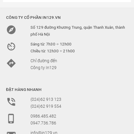
CÔNG TY CỔ PHẦN IN129.VN

Số 129 đường Khương Trung, quận Thanh Xuân, thành
phố Hà Nội

Sáng từ: 7h30 ÷ 12h00
Chiều từ: 12h30 ÷ 21h00

Chỉ đường đến
Công ty In129
ĐẶT HÀNG NHANH

(024)62 913 123
(024)62 919 554

0986.485.482
0947.736.786
info@in129.vn