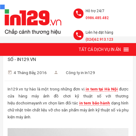
Hỗ trợ 24/7
0986.485.482
Liên hệ đặt hàng
(024)62.913.123
TẤT CẢ DỊCH VỤ IN ẤN
IN TEM BẢO HÀNH CỬA HÀNG MÁY ẢNH ĐỒ CHƠI KỸ THUẬT
SỐ - IN129.VN
4 Tháng Bảy, 2016
Công ty in In129
In129.vn tự hào là một trong những đơn vị
in tem tại Hà Nội
được
cửa hàng máy ảnh đồ chơi kỹ thuật số với thương
hiệu dochoimayanh.vn chọn làm đối tác
in tem bảo hành
dạng hình
chữ nhật trên chất liệu vỡ cho sản phẩm máy ảnh kỹ thuật số và phụ
kiện máy ảnh.