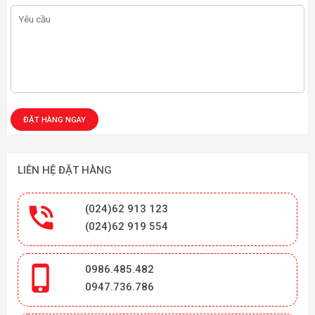
LIÊN HỆ ĐẶT HÀNG

(024)62 913 123
(024)62 919 554

0986.485.482
0947.736.786