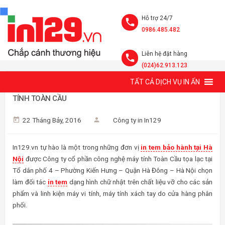
Hỗ trợ 24/7
0986.485.482
Liên hệ đặt hàng
(024)62.913.123
TẤT CẢ DỊCH VỤ IN ẤN
IN TEM BẢO HÀNH CÔNG TY CỔ PHẦN CÔNG NGHỆ MÁY
TÍNH TOÀN CẦU
22 Tháng Bảy, 2016
Công ty in In129
In129.vn tự hào là một trong những đơn vị
in tem bảo hành tại Hà
Nội
được Công ty cổ phần công nghệ máy tính Toàn Cầu tọa lạc tại
Tổ dân phố 4 – Phường Kiến Hưng – Quận Hà Đông – Hà Nội chọn
làm đối tác
in tem
dạng hình chữ nhật trên chất liệu vỡ cho các sản
phẩm và linh kiện máy vi tính, máy tính xách tay do cửa hàng phân
phối.