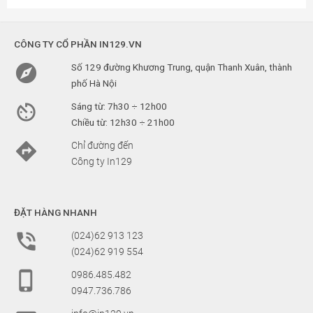
CÔNG TY CỔ PHẦN IN129.VN

Số 129 đường Khương Trung, quận Thanh Xuân, thành
phố Hà Nội

Sáng từ: 7h30 ÷ 12h00
Chiều từ: 12h30 ÷ 21h00

Chỉ đường đến
Công ty In129
ĐẶT HÀNG NHANH

(024)62 913 123
(024)62 919 554

0986.485.482
0947.736.786