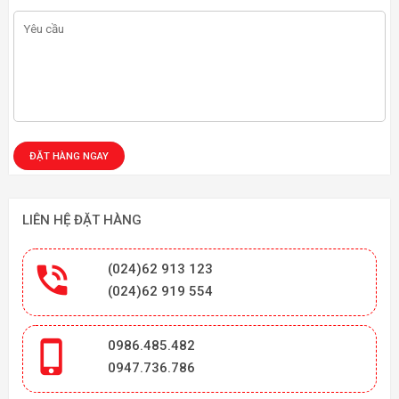
LIÊN HỆ ĐẶT HÀNG

(024)62 913 123
(024)62 919 554

0986.485.482
0947.736.786