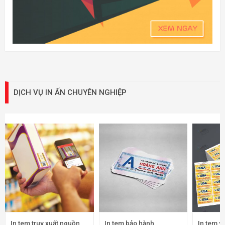
DỊCH VỤ IN ẤN CHUYÊN NGHIỆP
In tem truy xuất nguồn
In tem bảo hành
In tem v