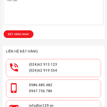
LIÊN HỆ ĐẶT HÀNG

(024)62 913 123
(024)62 919 554

0986.485.482
0947.736.786
info@in129.vn