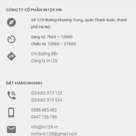
CÔNG TY CỔ PHẦN IN129.VN

Số 129 đường Khương Trung, quận Thanh Xuân, thành
phố Hà Nội

Sáng từ: 7h30 ÷ 12h00
Chiều từ: 12h30 ÷ 21h00

Chỉ đường đến
Công ty In129
ĐẶT HÀNG NHANH

(024)62 913 123
(024)62 919 554

0986.485.482
0947.736.786

info@in129.vn
innhanh129@gmail.com