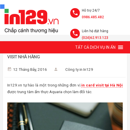
Hỗ trợ 24/7
0986.485.482
Liên hệ đặt hàng
(024)62.913.123
TẤT CẢ DỊCH VỤ IN ẤN
IN CARD VISIT TRUNG TÂM ẨM THỰC AQUARIA - MẪU CARD
VISIT NHÀ HÀNG
12 Tháng Bảy, 2016
Công ty in In129
In129.vn tự hào là một trong những đơn vị
in card visit tại Hà Nội
được trung tâm ẩm thực Aquaria chọn làm đối tác.