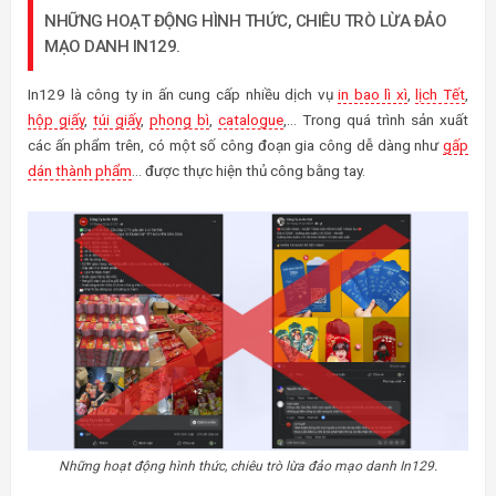
NHỮNG HOẠT ĐỘNG HÌNH THỨC, CHIÊU TRÒ LỪA ĐẢO
MẠO DANH IN129.
In129 là công ty in ấn cung cấp nhiều dịch vụ
in bao lì xì
,
lịch Tết
,
hộp giấy
,
túi giấy
,
phong bì
,
catalogue
,… Trong quá trình sản xuất
các ấn phẩm trên, có một số công đoạn gia công dễ dàng như
gấp
dán thành phẩm
… được thực hiện thủ công bằng tay.
Những hoạt động hình thức, chiêu trò lừa đảo mạo danh In129.