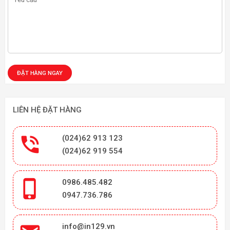
LIÊN HỆ ĐẶT HÀNG

(024)62 913 123
(024)62 919 554

0986.485.482
0947.736.786
info@in129.vn