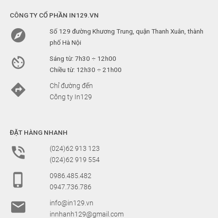
CÔNG TY CỔ PHẦN IN129.VN

Số 129 đường Khương Trung, quận Thanh Xuân, thành
phố Hà Nội

Sáng từ: 7h30 ÷ 12h00
Chiều từ: 12h30 ÷ 21h00

Chỉ đường đến
Công ty In129
ĐẶT HÀNG NHANH

(024)62 913 123
(024)62 919 554

0986.485.482
0947.736.786

info@in129.vn
innhanh129@gmail.com