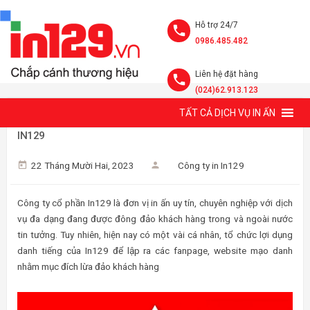
Hỗ trợ 24/7
0986.485.482
Liên hệ đặt hàng
(024)62.913.123
TẤT CẢ DỊCH VỤ IN ẤN
CẢNH BÁO GIẢ MẠO IN129! FANPAGE, WEBSITE CHÍNH CỦA
IN129
22 Tháng Mười Hai, 2023
Công ty in In129
Công ty cổ phần In129 là đơn vị in ấn uy tín, chuyên nghiệp với dịch
vụ đa dạng đang được đông đảo khách hàng trong và ngoài nước
tin tưởng. Tuy nhiên, hiện nay có một vài cá nhân, tổ chức lợi dụng
danh tiếng của In129 để lập ra các fanpage, website mạo danh
nhằm mục đích lừa đảo khách hàng