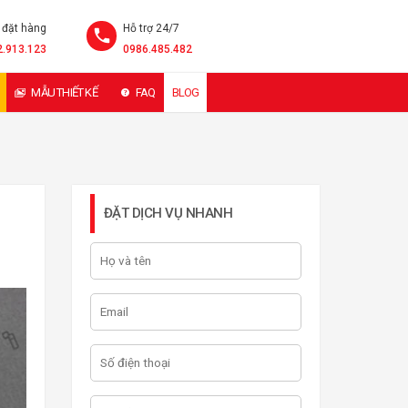
 đặt hàng
Hỗ trợ 24/7
2.913.123
0986.485.482
MẪU THIẾT KẾ
FAQ
BLOG
ĐẶT DỊCH VỤ NHANH