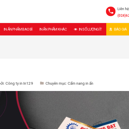
Liên hệ
(024)6
IN ẤN PHẨM BAO BÌ
IN ẤN PHẨM KHÁC
IN SỐ LƯỢNG ÍT
BÁO GIÁ
bởi:
Công ty in In129
Chuyên mục:
Cẩm nang in ấn