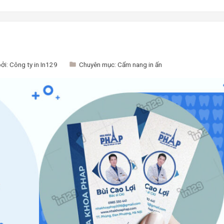
bởi:
Công ty in In129
Chuyên mục:
Cẩm nang in ấn