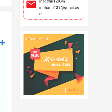

info@in129.vn
innhanh129@gmail.co
m