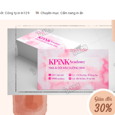
bởi:
Công ty in In129
Chuyên mục:
Cẩm nang in ấn