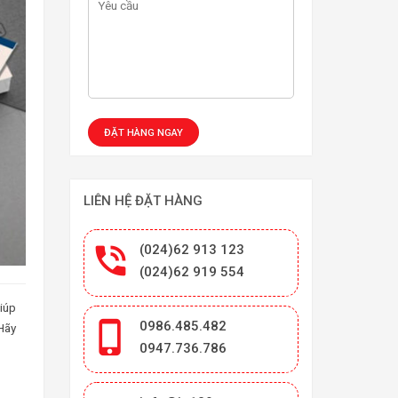
LIÊN HỆ ĐẶT HÀNG

(024)62 913 123
(024)62 919 554
giúp

0986.485.482
 Hãy
0947.736.786