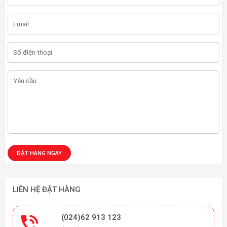
LIÊN HỆ ĐẶT HÀNG

(024)62 913 123