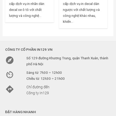
cấp dịch vụ in nhãn dán
cấp dịch vụ in decal dán
decal xe ô tô với chất
ngược với chất lượng và
lượng và công nghệ...
công nghệ khác nhau,
khiến...
CÔNG TY CỔ PHẦN IN129.VN

Số 129 đường Khương Trung, quận Thanh Xuân, thành
phố Hà Nội

Sáng từ: 7h30 ÷ 12h00
Chiều từ: 12h30 ÷ 21h00

Chỉ đường đến
Công ty In129
ĐẶT HÀNG NHANH