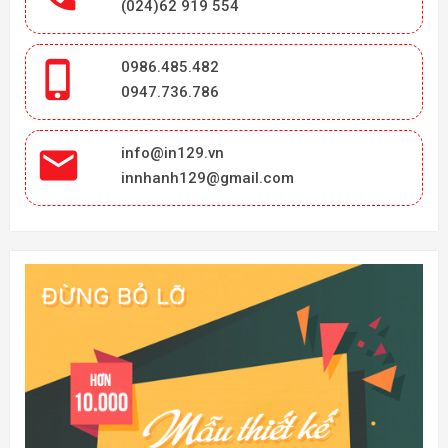
(024)62 919 554

0986.485.482
0947.736.786

info@in129.vn
innhanh129@gmail.com