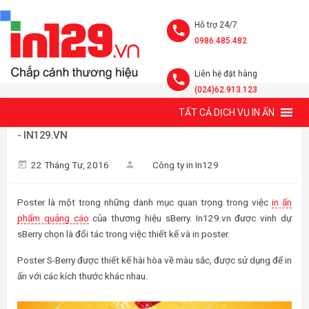
Hỗ trợ 24/7
0986.485.482
Liên hệ đặt hàng
(024)62.913.123
TẤT CẢ DỊCH VỤ IN ẤN
THIẾT KẾ VÀ IN POSTER NƯỚC UỐNG THƯƠNG HIỆU SBERRY
- IN129.VN
22 Tháng Tư, 2016
Công ty in In129
Poster là một trong những danh mục quan trọng trong việc
in ấn
phẩm quảng cáo
của thương hiệu sBerry. In129.vn được vinh dự
sBerry chọn là đối tác trong việc thiết kế và in poster.
Poster S-Berry được thiết kế hài hòa về màu sắc, được sử dụng để in
ấn với các kích thước khác nhau.