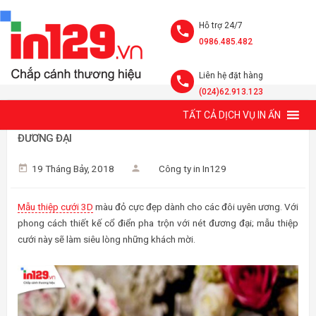
Hỗ trợ 24/7
0986.485.482
Liên hệ đặt hàng
(024)62.913.123
TẤT CẢ DỊCH VỤ IN ẤN
MẪU THIỆP CƯỚI 3D MÀU ĐỎ, THIẾT KẾ CỔ ĐIỂN PHA TRỘN
ĐƯƠNG ĐẠI
19 Tháng Bảy, 2018
Công ty in In129
Mẫu thiệp cưới 3D
màu đỏ cực đẹp dành cho các đôi uyên ương. Với
phong cách thiết kế cổ điển pha trộn với nét đương đại; mẫu thiệp
cưới này sẽ làm siêu lòng những khách mời.