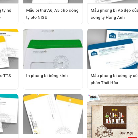
 ty nội
Mẫu bì thư A6, A5 cho công
Mẫu phong bì A5 đẹp củ
e
ty ôtô NISU
công ty Hồng Anh
ho TTS
In phong bì bóng kính
Mẫu phong bì công ty cổ
phần Thái Hòa