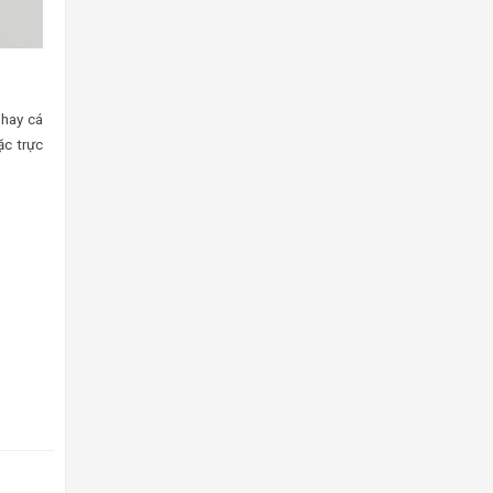
 hay cá
c trực