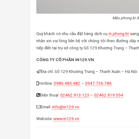
Mẫu phong bì đ
Quý khách có nhu cầu đặt hàng dịch vụ
in phong bì
sang 
nhân xin vui lòng liên hệ với chúng tôi theo đường dây
tiếp đến tại trụ sở công ty Số 129 Khương Trung – Than
CÔNG TY CỔ PHẦN IN129.VN
Địa chỉ: Số 129 Khương Trung – Thanh Xuân – Hà Nội
Hotline:
0986.485.482
–
0947.736.786
Điện thoại:
02462.913.123
–
02462.919.554
Email:
info@in129.vn
Website:
www.in129.vn