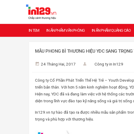
IN TEM
IN ẤN PHẨM VĂN PHÒNG
IN ẤN PHẨM QUẢNG CÁO
MẪU PHONG BÌ THƯƠNG HIỆU YDC SANG TRỌNG 
24 Tháng Hai, 2017
Công ty in In129
Công ty Cổ Phần Phát Triển Thế Hệ Trẻ – Youth Develop
triển bản thân. Với hơn 5 năm kinh nghiệm hoạt động, YD
Hiện nay, YDC đã và đang làm việc với hệ thống các trườ
diện trong lĩnh vực đào tạo kỹ năng sống và giá trị sống
In129.vn tự hào đã tạo ra được nhiều mẫu sản phẩm tro
trọng và phù hợp với thương hiệu.