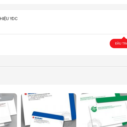
HIỆU YDC
ĐẦU TR