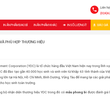
Liên hệ
(024)6
IN ẤN PHẨM BAO BÌ
IN ẤN PHẨM KHÁC
IN SỐ LƯỢNG ÍT
BÁO GIÁ
VÀ PHÙ HỢP THƯƠNG HIỆU
ment Corporation (YDC) là tổ chức hàng đầu Việt Nam hiện nay trong lĩnh v
C đã đào tạo gần 40.000 học sinh và sinh viên từ khắp 63 tỉnh thành của Vi
ng lớn tại Hà Nội, Hồ Chí Minh, Bình Dương, Vũng Tàu để mang lại các giải ph
 cho học sinh toàn trường.
ng bộ nhận diện thương hiệu YDC trong đó có
mẫu phong bì
được đánh giá 