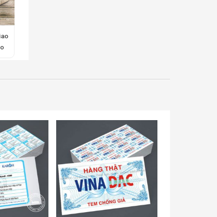
iao
to