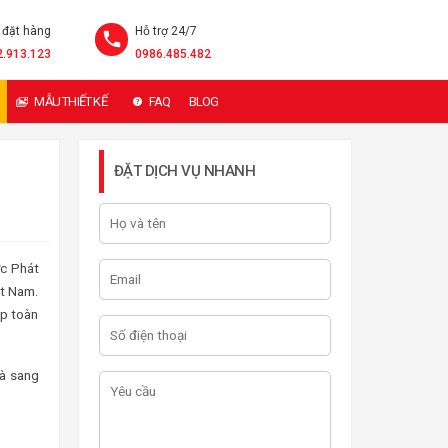
 đặt hàng
Hỗ trợ 24/7
2.913.123
0986.485.482
MẪU THIẾT KẾ
FAQ
BLOG
ĐẶT DỊCH VỤ NHANH
ực Phát
ệt Nam.
áp toàn
là sang