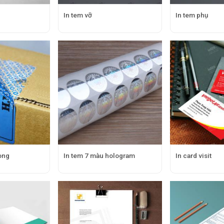
h
In tem vỡ
In tem phụ
ong
In tem 7 màu hologram
In card visit