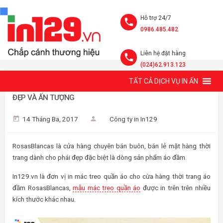
Hỗ trợ 24/7
0986.485.482
Liên hệ đặt hàng
(024)62.913.123
TẤT CẢ DỊCH VỤ IN ẤN
MẪU MÁC TREO QUẦN ÁO SHOP ÁO ĐẦM ROSASBLANCAS
ĐẸP VÀ ẤN TƯỢNG
14 Tháng Ba, 2017
Công ty in In129
RosasBlancas là cửa hàng chuyên bán buôn, bán lẻ mặt hàng thời
trang dành cho phái đẹp đặc biệt là dòng sản phẩm áo đầm.
In129.vn là đơn vị in mác treo quần áo cho cừa hàng thời trang áo
đầm RosasBlancas,
mẫu mác treo quần áo
được in trên trên nhiều
kích thước khác nhau.