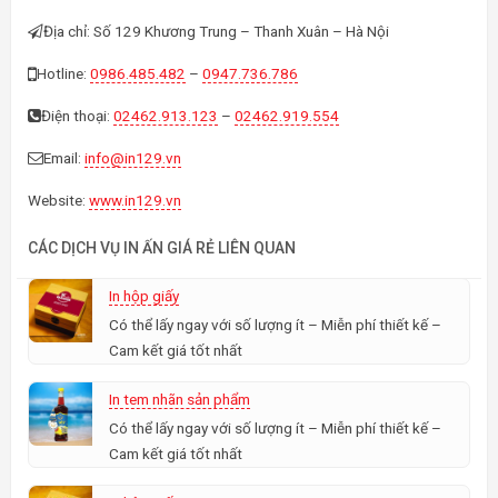
Địa chỉ: Số 129 Khương Trung – Thanh Xuân – Hà Nội
Hotline:
0986.485.482
–
0947.736.786
Điện thoại:
02462.913.123
–
02462.919.554
Email:
info@in129.vn
Website:
www.in129.vn
CÁC DỊCH VỤ IN ẤN GIÁ RẺ LIÊN QUAN
In hộp giấy
Có thể lấy ngay với số lượng ít – Miễn phí thiết kế –
Cam kết giá tốt nhất
In tem nhãn sản phẩm
Có thể lấy ngay với số lượng ít – Miễn phí thiết kế –
Cam kết giá tốt nhất