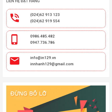
LIÊN HỆ ĐẶT HÀNG

(024)62 913 123
(024)62 919 554

0986.485.482
0947.736.786

info@in129.vn
innhanh129@gmail.com