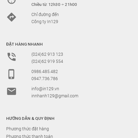
Chiều từ: 12h30 ÷ 21h00

Chỉ đường đến
Công ty In129
ĐẶT HÀNG NHANH

(024)62 913 123
(024)62 919 554

0986.485.482
0947.736.786

info@in129.vn
innhanh129@gmail.com
HƯỚNG DẪN & QUY ĐỊNH
Phương thức đặt hàng
Phương thức thanh toán