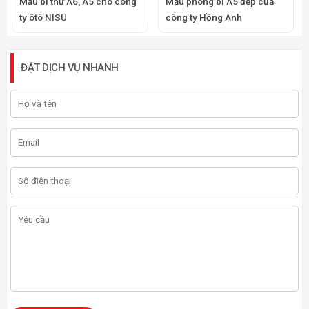
Mẫu bì thư A6, A5 cho công
Mẫu phong bì A5 đẹp của
ty ôtô NISU
công ty Hồng Anh
ĐẶT DỊCH VỤ NHANH