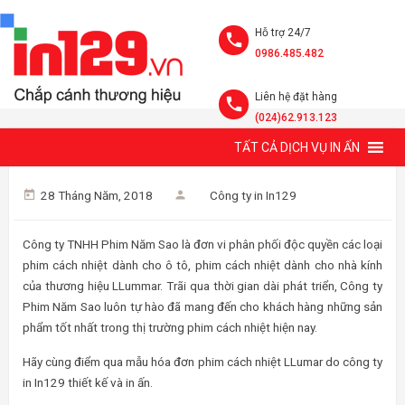
Hỗ trợ 24/7
0986.485.482
Liên hệ đặt hàng
(024)62.913.123
TẤT CẢ DỊCH VỤ IN ẤN
MẪU HÓA ĐƠN PHIM CÁCH NHIỆT LLUMAR ĐẸP VÀ TINH TẾ
28 Tháng Năm, 2018
Công ty in In129
Công ty TNHH Phim Năm Sao là đơn vi phân phối độc quyền các loại
phim cách nhiệt dành cho ô tô, phim cách nhiệt dành cho nhà kính
của thương hiệu LLummar. Trãi qua thời gian dài phát triển, Công ty
Phim Năm Sao luôn tự hào đã mang đến cho khách hàng những sản
phẩm tốt nhất trong thị trường phim cách nhiệt hiện nay.
Hãy cùng điểm qua mẫu hóa đơn phim cách nhiệt LLumar do công ty
in In129 thiết kế và in ấn.