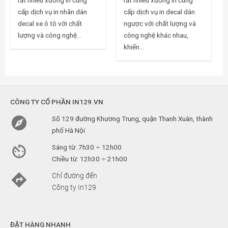
rất nhiều xưởng in cung
rất nhiều xưởng in cung
cấp dịch vụ in nhãn dán
cấp dịch vụ in decal dán
decal xe ô tô với chất
ngược với chất lượng và
lượng và công nghệ...
công nghệ khác nhau,
khiến...
CÔNG TY CỔ PHẦN IN129.VN

Số 129 đường Khương Trung, quận Thanh Xuân, thành
phố Hà Nội

Sáng từ: 7h30 ÷ 12h00
Chiều từ: 12h30 ÷ 21h00

Chỉ đường đến
Công ty In129
ĐẶT HÀNG NHANH