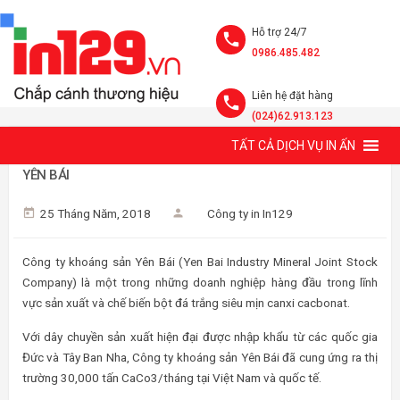
Hỗ trợ 24/7
0986.485.482
Liên hệ đặt hàng
(024)62.913.123
TẤT CẢ DỊCH VỤ IN ẤN
MẪU CATALOGUE GIỚI THIỆU SẢN PHẨM CỦA KHOÁNG SẢN
YÊN BÁI
25 Tháng Năm, 2018
Công ty in In129
Công ty khoáng sản Yên Bái (Yen Bai Industry Mineral Joint Stock
Company) là một trong những doanh nghiệp hàng đầu trong lĩnh
vực sản xuất và chế biến bột đá trắng siêu mịn canxi cacbonat.
Với dây chuyền sản xuất hiện đại được nhập khẩu từ các quốc gia
Đức và Tây Ban Nha, Công ty khoáng sản Yên Bái đã cung ứng ra thị
trường 30,000 tấn CaCo3/tháng tại Việt Nam và quốc tế.