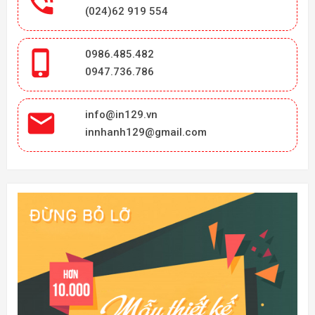

(024)62 919 554

0986.485.482
0947.736.786

info@in129.vn
innhanh129@gmail.com